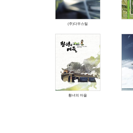
(주)다우스틸
황녀의 마을